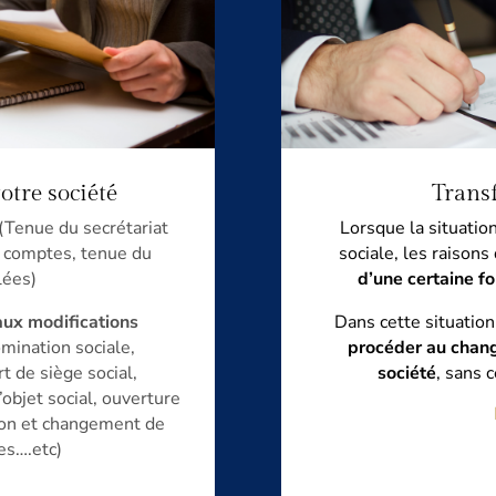
otre société
Transf
(Tenue du secrétariat
Lorsque la situatio
 comptes, tenue du
sociale, les raison
lées)
d’une certaine f
 aux modifications
Dans cette situation
omination
sociale,
procéder au chang
t de siège social,
société
, sans c
objet social, ouverture
ion et changement
de
es….etc)