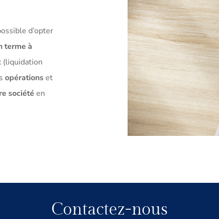
possible d’opter
n terme à
 (liquidation
es
opérations
et
re société
en
Contactez-nous