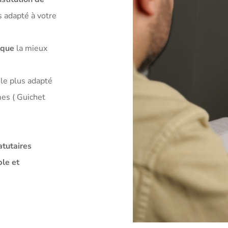
s adapté à votre
ique
la mieux
le plus adapté
mes ( Guichet
atutaires
ble et