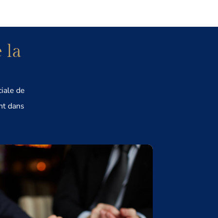
 la
ciale de
nt dans