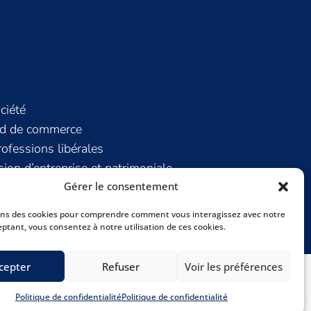
ciété
nd de commerce
fessions libérales
sion d’entreprise et patrimoniale
Gérer le consentement
ons des cookies pour comprendre comment vous interagissez avec notre
eptant, vous consentez à notre utilisation de ces cookies.
cepter
Refuser
Voir les préférences
Digital Marketing 66
Politique de confidentialité
Politique de confidentialité