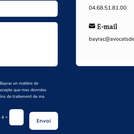
04.68.51.81.00
E-mail
bayrac@avocatsde
e Bayrac en matière de
j'accepte que mes données
 fins de traitement de ma
=
 4
Envoi